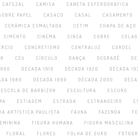
CAFEZAL
CAMISA
CANETA ESFEROGRÁFICA
SOBRE PAPEL
CASACO
CASAL
CASAMENTO
CERÂMICA ESMALTADA
CETIM
CHAPA DE AÇO
CIMENTO
CINEMA
CINZA
COBRE
COLA
ÉRCIO
CONCRETISMO
CONTRALUZ
CORDEL
AR
CÉU
CÍRCULO
DANÇA
DEGRADÊ
DE
1900
DÉCADA 1910
DÉCADA 1920
DÉCADA 19
ADA 1980
DÉCADA 1990
DÉCADA 2000
DÉCA
ESCOLA DE BARBIZON
ESCULTURA
ESCURO
PA
ESTIAGEM
ESTRADA
ESTRANGEIRO
E
IA ARTÍSTICA PAULISTA
FAUNA
FAZENDA
F
FEMININA
FIGURA HUMANA
FIGURA MASCULINA
FLORAL
FLORES
FOLHA DE OURO
FOTOGR