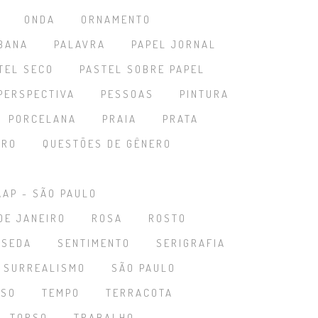
ONDA
ORNAMENTO
BANA
PALAVRA
PAPEL JORNAL
TEL SECO
PASTEL SOBRE PAPEL
PERSPECTIVA
PESSOAS
PINTURA
PORCELANA
PRAIA
PRATA
ARO
QUESTÕES DE GÊNERO
AAP - SÃO PAULO
DE JANEIRO
ROSA
ROSTO
SEDA
SENTIMENTO
SERIGRAFIA
SURREALISMO
SÃO PAULO
OSO
TEMPO
TERRACOTA
TORSO
TRABALHO