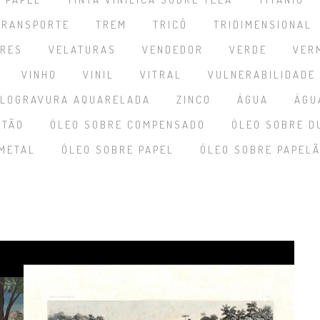
TRANSPORTE
TREM
TRICÔ
TRIDIMENSIONAL
ORES
VELATURAS
VENDEDOR
VERDE
VER
VINHO
VINIL
VITRAL
VULNERABILIDADE
ILOGRAVURA AQUARELADA
ZINCO
ÁGUA
ÁGU
RTÃO
ÓLEO SOBRE COMPENSADO
ÓLEO SOBRE D
METAL
ÓLEO SOBRE PAPEL
ÓLEO SOBRE PAPEL