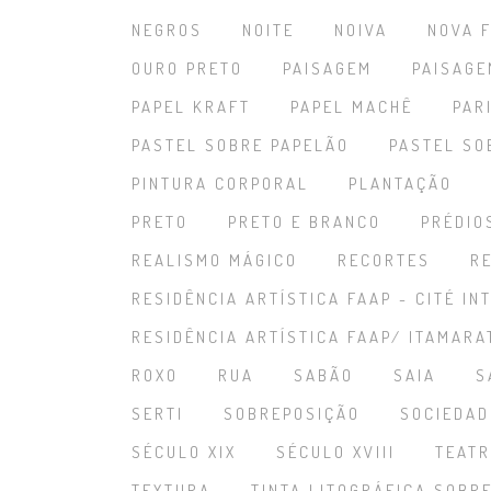
NEGROS
NOITE
NOIVA
NOVA 
OURO PRETO
PAISAGEM
PAISAGE
PAPEL KRAFT
PAPEL MACHÊ
PAR
PASTEL SOBRE PAPELÃO
PASTEL SO
PINTURA CORPORAL
PLANTAÇÃO
PRETO
PRETO E BRANCO
PRÉDIO
REALISMO MÁGICO
RECORTES
R
RESIDÊNCIA ARTÍSTICA FAAP - CITÉ I
RESIDÊNCIA ARTÍSTICA FAAP/ ITAMARAT
ROXO
RUA
SABÃO
SAIA
S
SERTI
SOBREPOSIÇÃO
SOCIEDAD
SÉCULO XIX
SÉCULO XVIII
TEAT
TEXTURA
TINTA LITOGRÁFICA SOBR