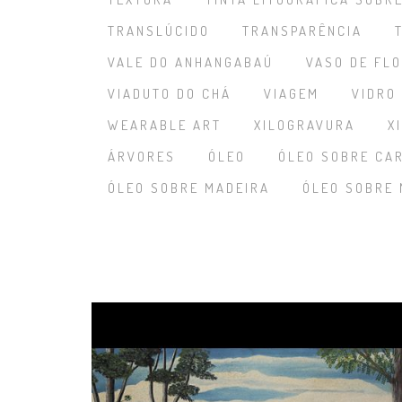
TRANSLÚCIDO
TRANSPARÊNCIA
VALE DO ANHANGABAÚ
VASO DE FL
VIADUTO DO CHÁ
VIAGEM
VIDRO
WEARABLE ART
XILOGRAVURA
X
ÁRVORES
ÓLEO
ÓLEO SOBRE CA
ÓLEO SOBRE MADEIRA
ÓLEO SOBRE 