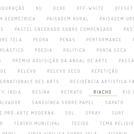
FIGURAÇÃO
NU
OCRE
OFF-WHITE
OFFSET
M GEOMÉTRICA
PAISAGEM RURAL
PAISAGEM UR
IS
PASTEL ENCERADO SOBRE COMPENSADO
PAS
BRE TELA
PEDRA
PENAS
PERFORMANCE
PLÁSTICO
POESIA
POLÍTICA
PONTA SECA
S
PRÊMIO AQUISIÇÃO DA ANUAL DE ARTE
PÁSS
EDE
RELEVO
RELEVO SECO
REPETIÇÃO
NTERNATIONALE DES ARTS
RESIDÊNCIA ARTÍSTICA F
Y, ÍNDIA
RESINA
RETRATO
RIACHO
RIO 
ALVADOR
SANGUÍNEA SOBRE PAPEL
SAPATO
E PRÓ-ARTE MODERNA
SOL
SPRAY
SURF
RO
TEATRO MUNICIPAL
TECIDO
TEMA RELIGI
E PAPEL
TINTA VINÍLICA SOBRE TELA
TITÂNIO