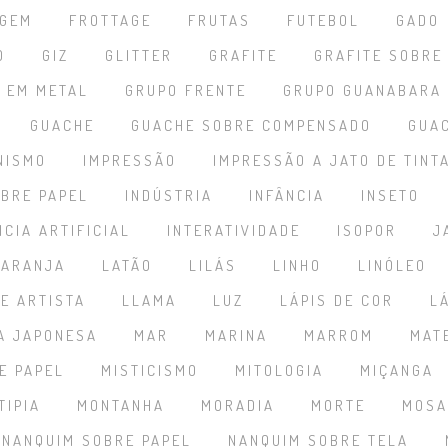
AGEM
FROTTAGE
FRUTAS
FUTEBOL
GADO
O
GIZ
GLITTER
GRAFITE
GRAFITE SOBRE
 EM METAL
GRUPO FRENTE
GRUPO GUANABARA
GUACHE
GUACHE SOBRE COMPENSADO
GUA
NISMO
IMPRESSÃO
IMPRESSÃO A JATO DE TINT
BRE PAPEL
INDÚSTRIA
INFÂNCIA
INSETO
NCIA ARTIFICIAL
INTERATIVIDADE
ISOPOR
J
LARANJA
LATÃO
LILÁS
LINHO
LINÓLEO
DE ARTISTA
LLAMA
LUZ
LÁPIS DE COR
L
A JAPONESA
MAR
MARINA
MARROM
MAT
E PAPEL
MISTICISMO
MITOLOGIA
MIÇANGA
TIPIA
MONTANHA
MORADIA
MORTE
MOSA
NANQUIM SOBRE PAPEL
NANQUIM SOBRE TELA