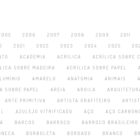
2005
2006
2007
2008
2009
2011
0
2021
2022
2023
2024
2025
20
ATO
ACADEMIA
ACRÍLICA
ACRÍLICA SOBRE 
ÍLICA SOBRE MADEIRA
ACRÍLICA SOBRE PAPEL
LUMÍNIO
AMARELO
ANATOMIA
ANIMAIS
A SOBRE PAPEL
AREIA
ARGILA
ARQUITETUR
ARTE PRIMITIVA
ARTISTA GRAFITEIRO
ARTIS
UL
AZULEJO VITRIFICADO
AÇO
AÇO CARBON
RA
BARCOS
BARROCO
BARROCO BRASILEIRO
ONECA
BORBOLETA
BORDADO
BRANCO
B