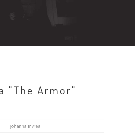
a "The Armor"
Johanna Invrea