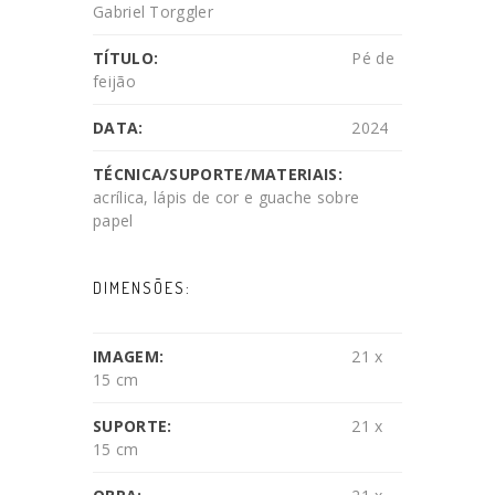
Gabriel Torggler
TÍTULO:
Pé de
feijão
DATA:
2024
TÉCNICA/SUPORTE/MATERIAIS:
acrílica, lápis de cor e guache sobre
papel
DIMENSÕES:
IMAGEM:
21 x
15 cm
SUPORTE:
21 x
15 cm