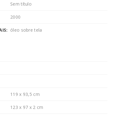
Sem título
2000
IS:
óleo sobre tela
119 x 93,5 cm
123 x 97 x 2 cm