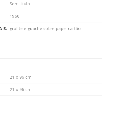
Sem título
1960
IS:
grafite e guache sobre papel cartão
21 x 96 cm
21 x 96 cm