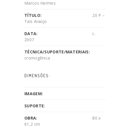
Marcos Hermes
TÍTULO:
20 P –
Taís Araújo
DATA:
c.
2007
TÉCNICA/SUPORTE/MATERIAIS:
cromogênica
DIMENSÕES:
IMAGEM:
SUPORTE:
OBRA:
80 x
61,2 cm